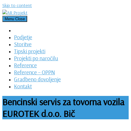
Skip to content
Menu
Close
Podjetje
Storitve
Tipski projekti
Projekti po naročilu
Reference
Reference – OPPN
Gradbeno dovoljenje
Kontakt
Bencinski servis za tovorna vozila
EUROTEK d.o.o. Bič