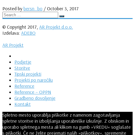
Posted by
bersn_bo
/
October 3, 2017
© Copyright 2017,
AR Projekt d.o.o.
Izdelava:
ADEBO
AR Projekt
Podjetje
Storitve
Tipski projekti
Projekti po naročilu
Reference
Reference – OPPN
Gradbeno dovoljenje
Kontakt
Spletno mesto uporablja piškotke z namenom zagotavljanja
spletne storitve in izboljšanja uporabniške izkušnje. Z obiskom in
uporabo spletnega mesta ali klikom na gumb »VREDU« soglašate
s piškotki. Če ne želite prejemati naših »piškotkov«, spremenite