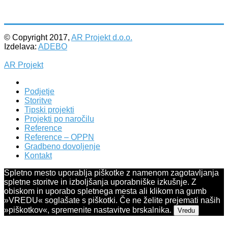
© Copyright 2017,
AR Projekt d.o.o.
Izdelava:
ADEBO
AR Projekt
Podjetje
Storitve
Tipski projekti
Projekti po naročilu
Reference
Reference – OPPN
Gradbeno dovoljenje
Kontakt
Spletno mesto uporablja piškotke z namenom zagotavljanja
spletne storitve in izboljšanja uporabniške izkušnje. Z
obiskom in uporabo spletnega mesta ali klikom na gumb
»VREDU« soglašate s piškotki. Če ne želite prejemati naših
»piškotkov«, spremenite nastavitve brskalnika.
Vredu