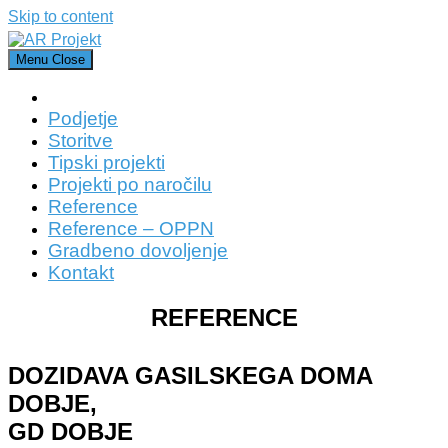
Skip to content
Menu
Close
Podjetje
Storitve
Tipski projekti
Projekti po naročilu
Reference
Reference – OPPN
Gradbeno dovoljenje
Kontakt
REFERENCE
DOZIDAVA GASILSKEGA DOMA
DOBJE,
GD DOBJE