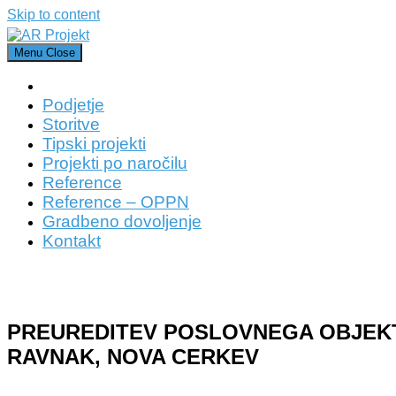
Skip to content
Menu
Close
Podjetje
Storitve
Tipski projekti
Projekti po naročilu
Reference
Reference – OPPN
Gradbeno dovoljenje
Kontakt
PREUREDITEV POSLOVNEGA OBJEK
RAVNAK, NOVA CERKEV