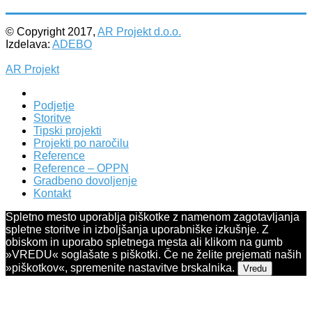
© Copyright 2017,
AR Projekt d.o.o.
Izdelava:
ADEBO
AR Projekt
Podjetje
Storitve
Tipski projekti
Projekti po naročilu
Reference
Reference – OPPN
Gradbeno dovoljenje
Kontakt
Spletno mesto uporablja piškotke z namenom zagotavljanja
spletne storitve in izboljšanja uporabniške izkušnje. Z
obiskom in uporabo spletnega mesta ali klikom na gumb
»VREDU« soglašate s piškotki. Če ne želite prejemati naših
»piškotkov«, spremenite nastavitve brskalnika.
Vredu