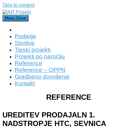
Skip to content
Menu
Close
Podjetje
Storitve
Tipski projekti
Projekti po naročilu
Reference
Reference – OPPN
Gradbeno dovoljenje
Kontakt
REFERENCE
UREDITEV PRODAJALN 1.
NADSTROPJE HTC, SEVNICA