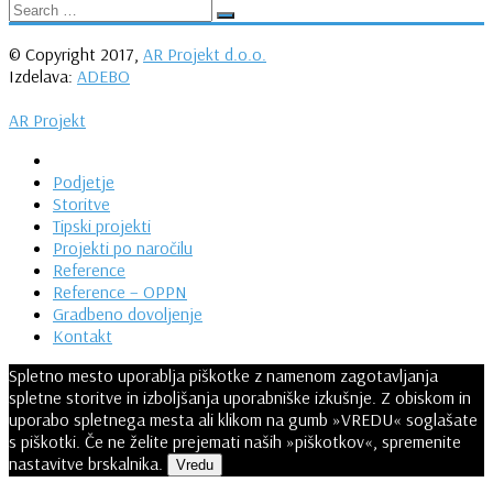
© Copyright 2017,
AR Projekt d.o.o.
Izdelava:
ADEBO
AR Projekt
Podjetje
Storitve
Tipski projekti
Projekti po naročilu
Reference
Reference – OPPN
Gradbeno dovoljenje
Kontakt
Spletno mesto uporablja piškotke z namenom zagotavljanja
spletne storitve in izboljšanja uporabniške izkušnje. Z obiskom in
uporabo spletnega mesta ali klikom na gumb »VREDU« soglašate
s piškotki. Če ne želite prejemati naših »piškotkov«, spremenite
nastavitve brskalnika.
Vredu