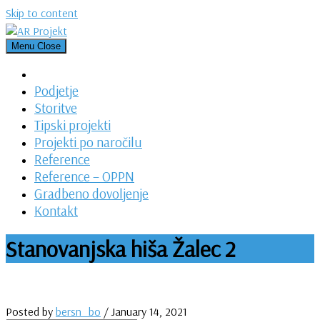
Skip to content
Menu
Close
Podjetje
Storitve
Tipski projekti
Projekti po naročilu
Reference
Reference – OPPN
Gradbeno dovoljenje
Kontakt
Stanovanjska hiša Žalec 2
Posted by
bersn_bo
/
January 14, 2021