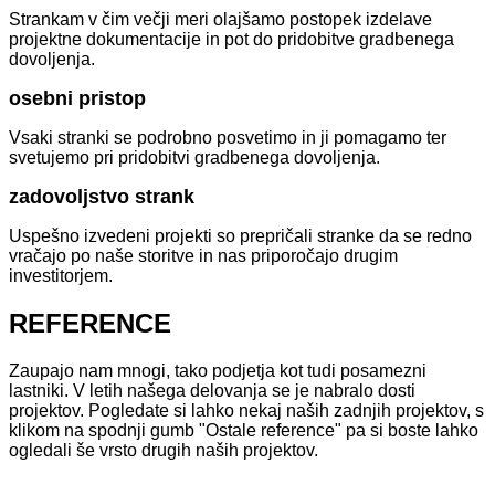
Strankam v čim večji meri olajšamo postopek izdelave
projektne dokumentacije in pot do pridobitve gradbenega
dovoljenja.
osebni pristop
Vsaki stranki se podrobno posvetimo in ji pomagamo ter
svetujemo pri pridobitvi gradbenega dovoljenja.
zadovoljstvo strank
Uspešno izvedeni projekti so prepričali stranke da se redno
vračajo po naše storitve in nas priporočajo drugim
investitorjem.
REFERENCE
Zaupajo nam mnogi, tako podjetja kot tudi posamezni
lastniki. V letih našega delovanja se je nabralo dosti
projektov. Pogledate si lahko nekaj naših zadnjih projektov, s
klikom na spodnji gumb "Ostale reference" pa si boste lahko
ogledali še vrsto drugih naših projektov.