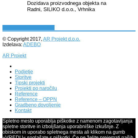
Dozidava proizvodnega objekta na
Radni, SILIKO d.o.o., Vrhnika
OSTALE REFERENCE
© Copyright 2017,
AR Projekt d.o.o.
Izdelava:
ADEBO
AR Projekt
Podjetje
Storitve
Tipski projekti
Projekti po naročilu
Reference
Reference – OPPN
Gradbeno dovoljenje
Kontakt
Spletno mesto uporablja piškotke z namenom zagotavljanja
spletne storitve in izboljšanja uporabniške izkušnje. Z
obiskom in uporabo spletnega mesta ali klikom na gumb
»VREDU« soglašate s piškotki. Če ne želite prejemati naših