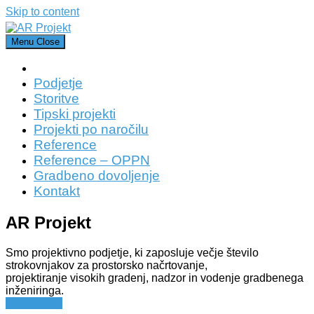
Skip to content
Menu
Close
Podjetje
Storitve
Tipski projekti
Projekti po naročilu
Reference
Reference – OPPN
Gradbeno dovoljenje
Kontakt
AR Projekt
Smo projektivno podjetje, ki zaposluje večje število
strokovnjakov za prostorsko načrtovanje,
projektiranje visokih gradenj, nadzor in vodenje gradbenega
inženiringa.
Preberi več