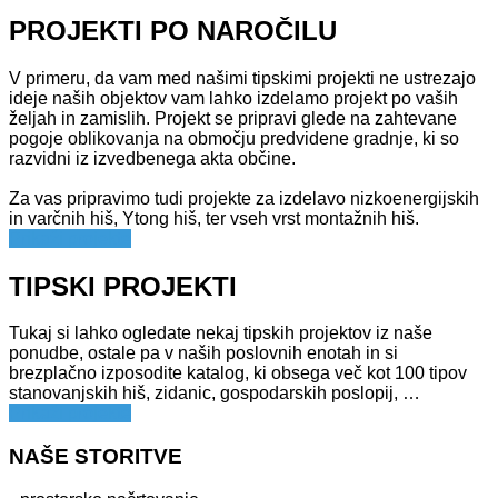
PROJEKTI PO NAROČILU
V primeru, da vam med našimi tipskimi projekti ne ustrezajo
ideje naših objektov vam lahko izdelamo projekt po vaših
željah in zamislih. Projekt se pripravi glede na zahtevane
pogoje oblikovanja na območju predvidene gradnje, ki so
razvidni iz izvedbenega akta občine.
Za vas pripravimo tudi projekte za izdelavo nizkoenergijskih
in varčnih hiš, Ytong hiš, ter vseh vrst montažnih hiš.
Prikaži projekte
TIPSKI PROJEKTI
Tukaj si lahko ogledate nekaj tipskih projektov iz naše
ponudbe, ostale pa v naših poslovnih enotah in si
brezplačno izposodite katalog, ki obsega več kot 100 tipov
stanovanjskih hiš, zidanic, gospodarskih poslopij, …
Prikaži projekte
NAŠE STORITVE