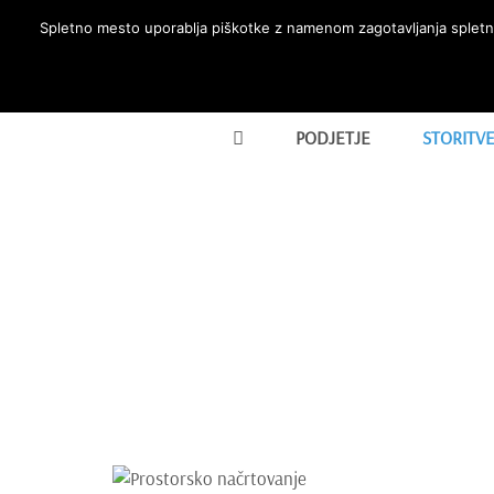
Skip
Spletno mesto uporablja piškotke z namenom zagotavljanja spletne
to
content
PODJETJE
STORITV