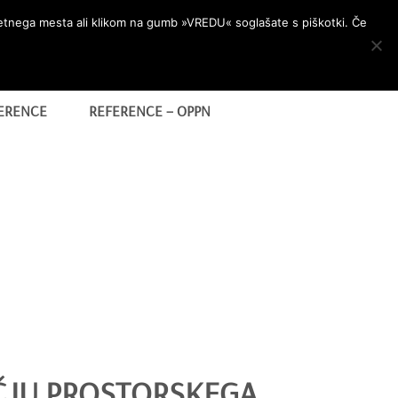
letnega mesta ali klikom na gumb »VREDU« soglašate s piškotki. Če
ERENCE
REFERENCE – OPPN
ČJU PROSTORSKEGA