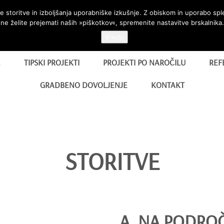
 storitve in izboljšanja uporabniške izkušnje. Z obiskom in uporabo sp
ne želite prejemati naših »piškotkov«, spremenite nastavitve brskalnika.
Vredu
E
TIPSKI PROJEKTI
PROJEKTI PO NAROČILU
REF
GRADBENO DOVOLJENJE
KONTAKT
STORITVE
A. NA PODRO