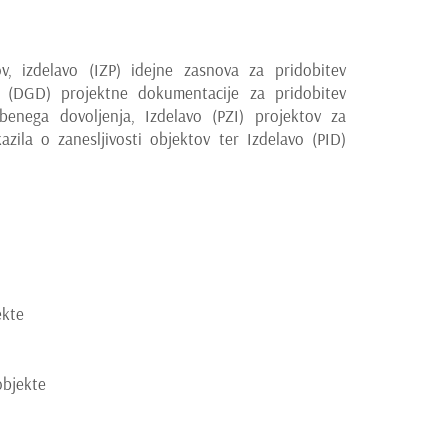
ov, izdelavo (IZP) idejne zasnova za pridobitev
o (DGD) projektne dokumentacije za pridobitev
enega dovoljenja, Izdelavo (PZI) projektov za
zila o zanesljivosti objektov ter Izdelavo (PID)
ekte
objekte