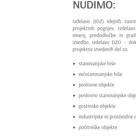
NUDIMO:
Izdelavo (IDZ) idejnih zasn
projektnih pogojev, Izdelav
mnenj, predodločbe in gradb
izvedbo, izdelavo DZO – doka
projektov izvedenih del za:
stanovanjske hiše
večstanovanjske hiše
poslovne objekte
poslovno stanovanjske obj
gostinske objekte
industrijske in proizvodne 
počitniške objekte