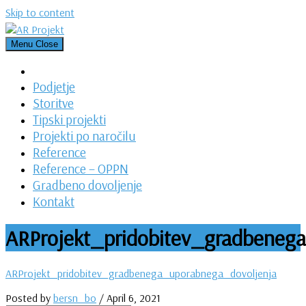
Skip to content
Menu
Close
Podjetje
Storitve
Tipski projekti
Projekti po naročilu
Reference
Reference – OPPN
Gradbeno dovoljenje
Kontakt
ARProjekt_pridobitev_gradbeneg
ARProjekt_pridobitev_gradbenega_uporabnega_dovoljenja
Posted by
bersn_bo
/
April 6, 2021