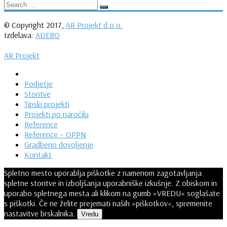
© Copyright 2017,
AR Projekt d.o.o.
Izdelava:
ADEBO
AR Projekt
Podjetje
Storitve
Tipski projekti
Projekti po naročilu
Reference
Reference – OPPN
Gradbeno dovoljenje
Kontakt
Spletno mesto uporablja piškotke z namenom zagotavljanja
spletne storitve in izboljšanja uporabniške izkušnje. Z obiskom in
uporabo spletnega mesta ali klikom na gumb »VREDU« soglašate
s piškotki. Če ne želite prejemati naših »piškotkov«, spremenite
nastavitve brskalnika.
Vredu