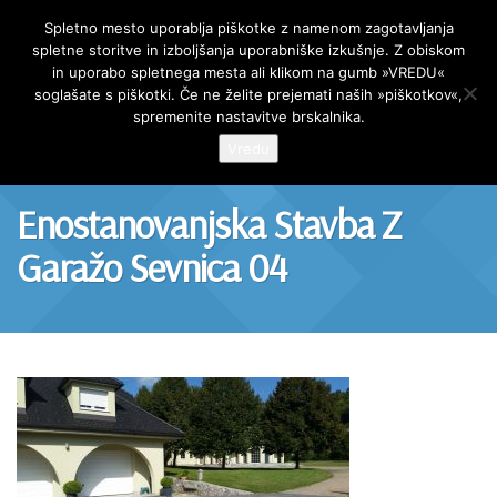
AR Projekt
Spletno mesto uporablja piškotke z namenom zagotavljanja
spletne storitve in izboljšanja uporabniške izkušnje. Z obiskom
Skip
in uporabo spletnega mesta ali klikom na gumb »VREDU«
to
soglašate s piškotki. Če ne želite prejemati naših »piškotkov«,
content
spremenite nastavitve brskalnika.
Vredu
Enostanovanjska Stavba Z
Garažo Sevnica 04