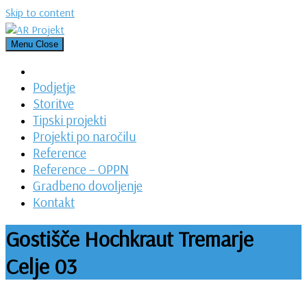
Skip to content
Menu
Close
Podjetje
Storitve
Tipski projekti
Projekti po naročilu
Reference
Reference – OPPN
Gradbeno dovoljenje
Kontakt
Gostišče Hochkraut Tremarje
Celje 03