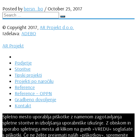
Posted by
bersn_bo
/
October 25, 2017
© Copyright 2017,
AR Projekt d.o.o.
Izdelava:
ADEBO
AR Projekt
Podjetje
Storitve
Tipski projekti
Projekti po naročilu
Reference
Reference – OPPN
Gradbeno dovoljenje
Kontakt
Spletno mesto uporablja piškotke z namenom zagotavljanja
spletne storitve in izboljšanja uporabniške izkušnje. Z obiskom in
uporabo spletnega mesta ali klikom na gumb »VREDU« soglašate
s piškotki. Če ne želite prejemati naših »piškotkov«, spremenite