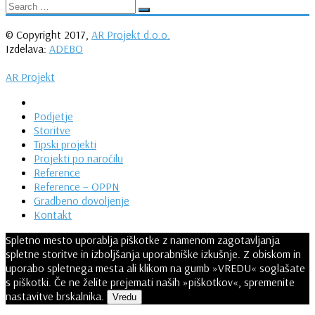
© Copyright 2017,
AR Projekt d.o.o.
Izdelava:
ADEBO
AR Projekt
Podjetje
Storitve
Tipski projekti
Projekti po naročilu
Reference
Reference – OPPN
Gradbeno dovoljenje
Kontakt
Spletno mesto uporablja piškotke z namenom zagotavljanja
spletne storitve in izboljšanja uporabniške izkušnje. Z obiskom in
uporabo spletnega mesta ali klikom na gumb »VREDU« soglašate
s piškotki. Če ne želite prejemati naših »piškotkov«, spremenite
nastavitve brskalnika.
Vredu