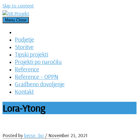
Skip to content
Menu
Close
Podjetje
Storitve
Tipski projekti
Projekti po naročilu
Reference
Reference – OPPN
Gradbeno dovoljenje
Kontakt
Lora-Ytong
Posted by
bersn_bo
/
November 23, 2021