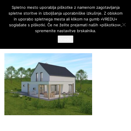
AR Projekt
Spletno mesto uporablja piškotke z namenom zagotavljanja
spletne storitve in izboljšanja uporabniške izkušnje. Z obiskom
Skip
in uporabo spletnega mesta ali klikom na gumb »VREDU«
to
soglašate s piškotki. Če ne želite prejemati naših »piškotkov«,
content
spremenite nastavitve brskalnika.
Vredu