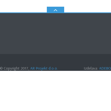
© Copyright 2017,
AR Projekt d.o.o.
Izdelava:
ADEBO