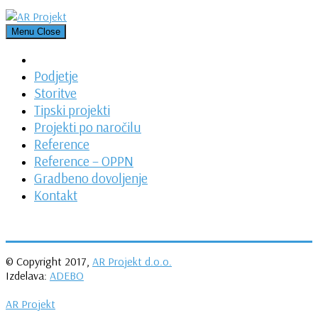
Skip
to
Menu
Close
content
Podjetje
Storitve
Tipski projekti
Projekti po naročilu
Reference
Reference – OPPN
Gradbeno dovoljenje
Kontakt
© Copyright 2017,
AR Projekt d.o.o.
Izdelava:
ADEBO
AR Projekt