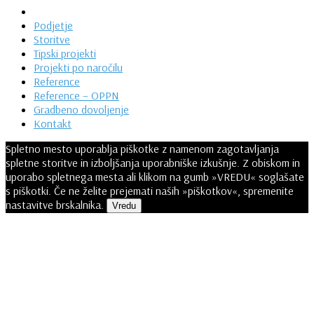
Podjetje
Storitve
Tipski projekti
Projekti po naročilu
Reference
Reference – OPPN
Gradbeno dovoljenje
Kontakt
Spletno mesto uporablja piškotke z namenom zagotavljanja
spletne storitve in izboljšanja uporabniške izkušnje. Z obiskom in
uporabo spletnega mesta ali klikom na gumb »VREDU« soglašate
s piškotki. Če ne želite prejemati naših »piškotkov«, spremenite
nastavitve brskalnika.
Vredu