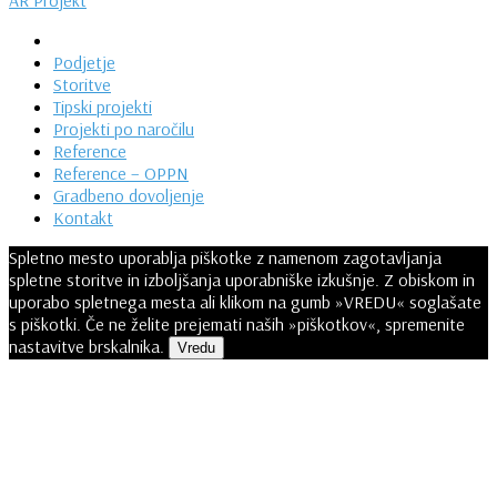
AR Projekt
Podjetje
Storitve
Tipski projekti
Projekti po naročilu
Reference
Reference – OPPN
Gradbeno dovoljenje
Kontakt
Spletno mesto uporablja piškotke z namenom zagotavljanja
spletne storitve in izboljšanja uporabniške izkušnje. Z obiskom in
uporabo spletnega mesta ali klikom na gumb »VREDU« soglašate
s piškotki. Če ne želite prejemati naših »piškotkov«, spremenite
nastavitve brskalnika.
Vredu