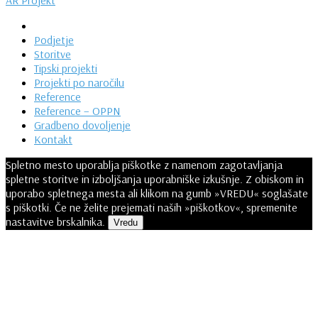
AR Projekt
Podjetje
Storitve
Tipski projekti
Projekti po naročilu
Reference
Reference – OPPN
Gradbeno dovoljenje
Kontakt
Spletno mesto uporablja piškotke z namenom zagotavljanja
spletne storitve in izboljšanja uporabniške izkušnje. Z obiskom in
uporabo spletnega mesta ali klikom na gumb »VREDU« soglašate
s piškotki. Če ne želite prejemati naših »piškotkov«, spremenite
nastavitve brskalnika.
Vredu