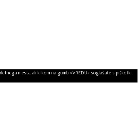
spletnega mesta ali klikom na gumb »VREDU« soglašate s piškotki.