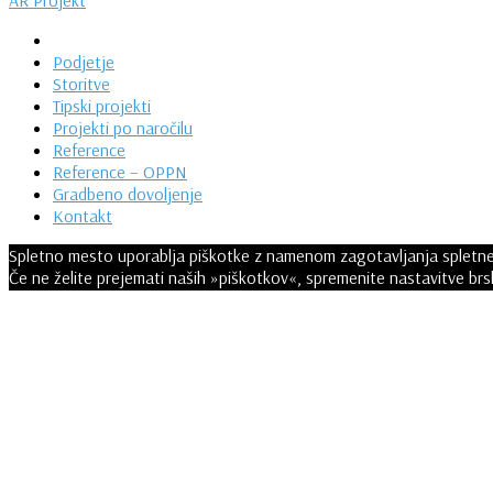
AR Projekt
Podjetje
Storitve
Tipski projekti
Projekti po naročilu
Reference
Reference – OPPN
Gradbeno dovoljenje
Kontakt
Spletno mesto uporablja piškotke z namenom zagotavljanja spletne 
Če ne želite prejemati naših »piškotkov«, spremenite nastavitve brs