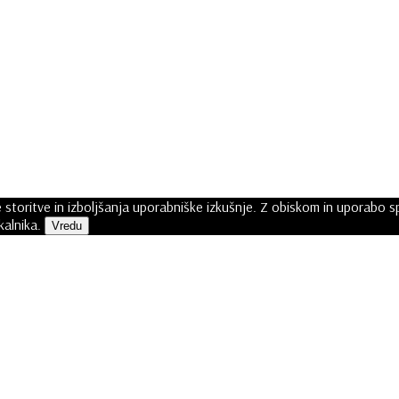
storitve in izboljšanja uporabniške izkušnje. Z obiskom in uporabo 
kalnika.
Vredu