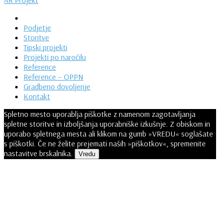
AR Projekt
Podjetje
Storitve
Tipski projekti
Projekti po naročilu
Reference
Reference – OPPN
Gradbeno dovoljenje
Kontakt
Spletno mesto uporablja piškotke z namenom zagotavljanja
spletne storitve in izboljšanja uporabniške izkušnje. Z obiskom in
uporabo spletnega mesta ali klikom na gumb »VREDU« soglašate
s piškotki. Če ne želite prejemati naših »piškotkov«, spremenite
nastavitve brskalnika.
Vredu