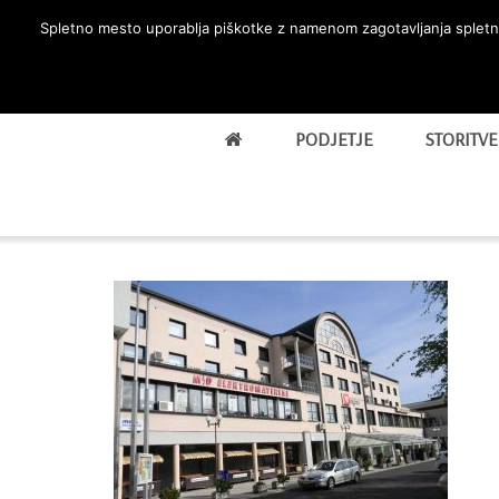
Skip
Spletno mesto uporablja piškotke z namenom zagotavljanja spletne
to
content
PODJETJE
STORITVE