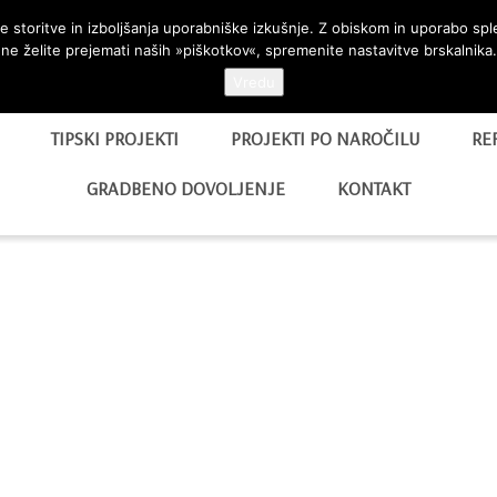
 storitve in izboljšanja uporabniške izkušnje. Z obiskom in uporabo sp
ne želite prejemati naših »piškotkov«, spremenite nastavitve brskalnika.
Vredu
TIPSKI PROJEKTI
PROJEKTI PO NAROČILU
RE
GRADBENO DOVOLJENJE
KONTAKT