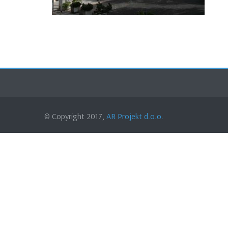
© Copyright 2017,
AR Projekt d.o.o.