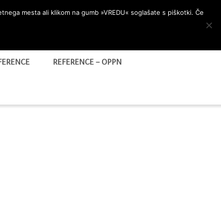
letnega mesta ali klikom na gumb »VREDU« soglašate s piškotki. Če
FERENCE
REFERENCE – OPPN