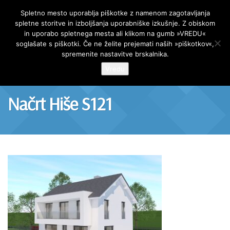
AR Projekt
Spletno mesto uporablja piškotke z namenom zagotavljanja
spletne storitve in izboljšanja uporabniške izkušnje. Z obiskom
Skip
in uporabo spletnega mesta ali klikom na gumb »VREDU«
to
soglašate s piškotki. Če ne želite prejemati naših »piškotkov«,
content
spremenite nastavitve brskalnika.
Vredu
Načrt Hiše S121