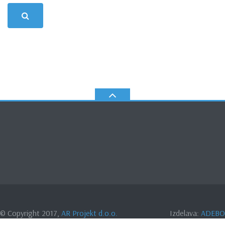
© Copyright 2017,
AR Projekt d.o.o.
Izdelava:
ADEBO