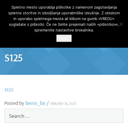
AR Projekt
Spletno mesto uporablja piškotke z namenom zagotavljanja
spletne storitve in izboljšanja uporabniške izkušnje. Z obiskom
Skip
in uporabo spletnega mesta ali klikom na gumb »VREDU«
to
soglašate s piškotki. Če ne želite prejemati naših »piškotkov«,
content
spremenite nastavitve brskalnika.
Vredu
S125
S125
Posted by
bersn_bo
/
JANUARY 14, 2021