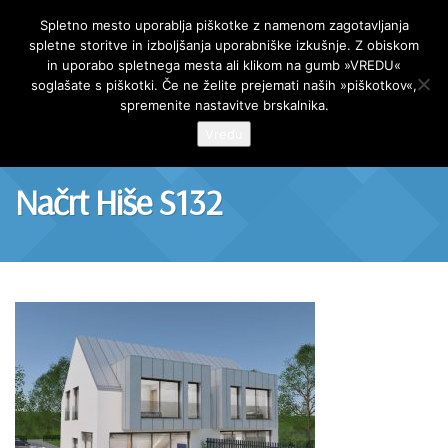
AR Projekt
Spletno mesto uporablja piškotke z namenom zagotavljanja
spletne storitve in izboljšanja uporabniške izkušnje. Z obiskom
Skip
in uporabo spletnega mesta ali klikom na gumb »VREDU«
to
soglašate s piškotki. Če ne želite prejemati naših »piškotkov«,
content
spremenite nastavitve brskalnika.
Vredu
Načrt Hiše S132