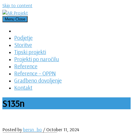
Skip to content
Menu
Close
Podjetje
Storitve
Tipski projekti
Projekti po naročilu
Reference
Reference – OPPN
Gradbeno dovoljenje
Kontakt
S135n
Posted by
bersn_bo
/
October 11, 2024