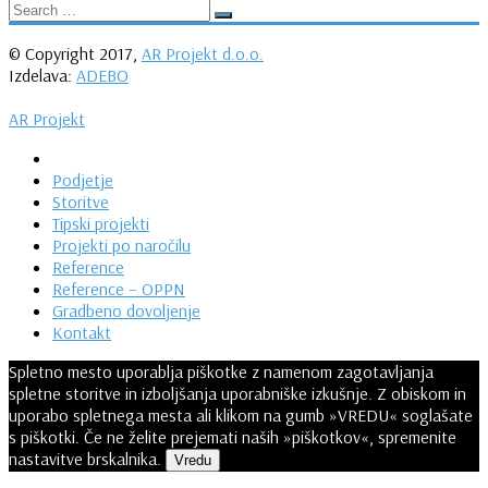
© Copyright 2017,
AR Projekt d.o.o.
Izdelava:
ADEBO
AR Projekt
Podjetje
Storitve
Tipski projekti
Projekti po naročilu
Reference
Reference – OPPN
Gradbeno dovoljenje
Kontakt
Spletno mesto uporablja piškotke z namenom zagotavljanja
spletne storitve in izboljšanja uporabniške izkušnje. Z obiskom in
uporabo spletnega mesta ali klikom na gumb »VREDU« soglašate
s piškotki. Če ne želite prejemati naših »piškotkov«, spremenite
nastavitve brskalnika.
Vredu