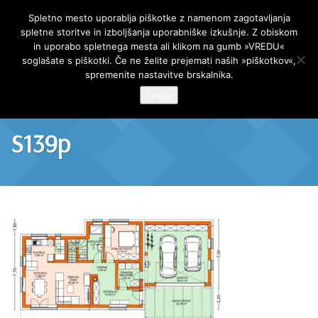
AR Projekt
Spletno mesto uporablja piškotke z namenom zagotavljanja
spletne storitve in izboljšanja uporabniške izkušnje. Z obiskom
Skip
in uporabo spletnega mesta ali klikom na gumb »VREDU«
to
soglašate s piškotki. Če ne želite prejemati naših »piškotkov«,
content
spremenite nastavitve brskalnika.
Vredu
S139p