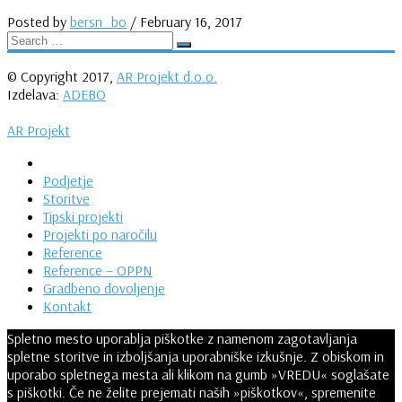
Posted by
bersn_bo
/
February 16, 2017
© Copyright 2017,
AR Projekt d.o.o.
Izdelava:
ADEBO
AR Projekt
Podjetje
Storitve
Tipski projekti
Projekti po naročilu
Reference
Reference – OPPN
Gradbeno dovoljenje
Kontakt
Spletno mesto uporablja piškotke z namenom zagotavljanja
spletne storitve in izboljšanja uporabniške izkušnje. Z obiskom in
uporabo spletnega mesta ali klikom na gumb »VREDU« soglašate
s piškotki. Če ne želite prejemati naših »piškotkov«, spremenite