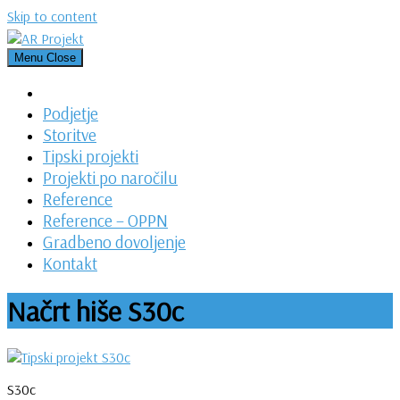
Skip to content
Menu
Close
Podjetje
Storitve
Tipski projekti
Projekti po naročilu
Reference
Reference – OPPN
Gradbeno dovoljenje
Kontakt
Načrt hiše S30c
S30c