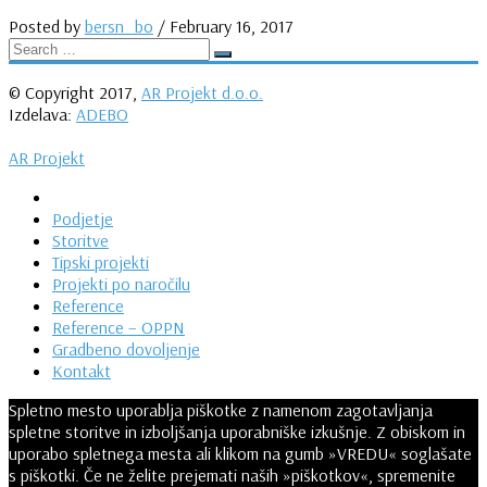
Posted by
bersn_bo
/
February 16, 2017
© Copyright 2017,
AR Projekt d.o.o.
Izdelava:
ADEBO
AR Projekt
Podjetje
Storitve
Tipski projekti
Projekti po naročilu
Reference
Reference – OPPN
Gradbeno dovoljenje
Kontakt
Spletno mesto uporablja piškotke z namenom zagotavljanja
spletne storitve in izboljšanja uporabniške izkušnje. Z obiskom in
uporabo spletnega mesta ali klikom na gumb »VREDU« soglašate
s piškotki. Če ne želite prejemati naših »piškotkov«, spremenite