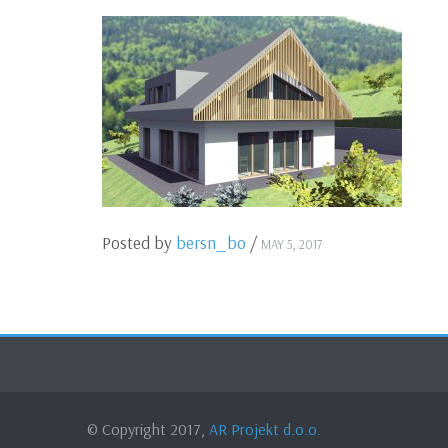
Posted by
bersn_bo
/
MAY 5, 2017
© Copyright 2017,
AR Projekt d.o.o.