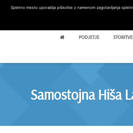
Skip
Spletno mesto uporablja piškotke z namenom zagotavljanja spletne
to
content
PODJETJE
STORITVE
Samostojna Hiša L