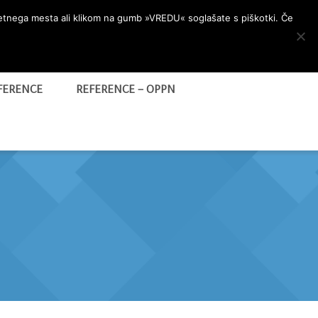
letnega mesta ali klikom na gumb »VREDU« soglašate s piškotki. Če
FERENCE
REFERENCE – OPPN