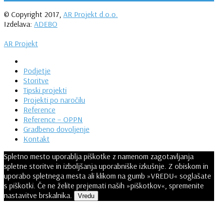
© Copyright 2017,
AR Projekt d.o.o.
Izdelava:
ADEBO
AR Projekt
Podjetje
Storitve
Tipski projekti
Projekti po naročilu
Reference
Reference – OPPN
Gradbeno dovoljenje
Kontakt
Spletno mesto uporablja piškotke z namenom zagotavljanja
spletne storitve in izboljšanja uporabniške izkušnje. Z obiskom in
uporabo spletnega mesta ali klikom na gumb »VREDU« soglašate
s piškotki. Če ne želite prejemati naših »piškotkov«, spremenite
nastavitve brskalnika.
Vredu