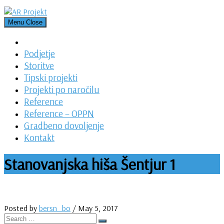
Skip
to
Menu
Close
content
Podjetje
Storitve
Tipski projekti
Projekti po naročilu
Reference
Reference – OPPN
Gradbeno dovoljenje
Kontakt
Stanovanjska hiša Šentjur 1
Posted by
bersn_bo
/
May 5, 2017