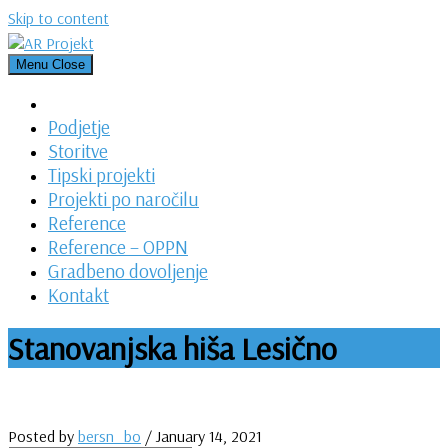
Skip to content
Menu
Close
Podjetje
Storitve
Tipski projekti
Projekti po naročilu
Reference
Reference – OPPN
Gradbeno dovoljenje
Kontakt
Stanovanjska hiša Lesično
Posted by
bersn_bo
/
January 14, 2021