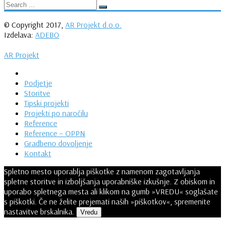
© Copyright 2017,
AR Projekt d.o.o.
Izdelava:
ADEBO
AR Projekt
Podjetje
Storitve
Tipski projekti
Projekti po naročilu
Reference
Reference – OPPN
Gradbeno dovoljenje
Kontakt
Spletno mesto uporablja piškotke z namenom zagotavljanja
spletne storitve in izboljšanja uporabniške izkušnje. Z obiskom in
uporabo spletnega mesta ali klikom na gumb »VREDU« soglašate
s piškotki. Če ne želite prejemati naših »piškotkov«, spremenite
nastavitve brskalnika.
Vredu