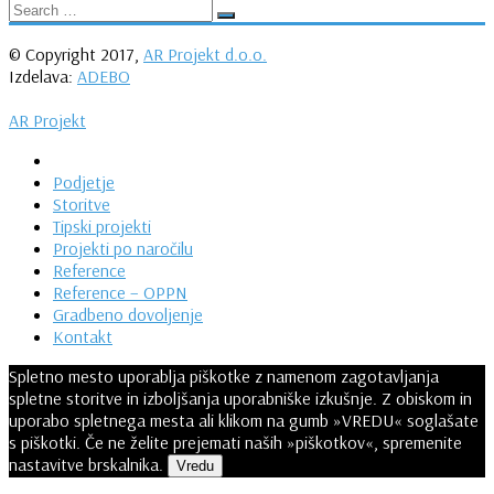
© Copyright 2017,
AR Projekt d.o.o.
Izdelava:
ADEBO
AR Projekt
Podjetje
Storitve
Tipski projekti
Projekti po naročilu
Reference
Reference – OPPN
Gradbeno dovoljenje
Kontakt
Spletno mesto uporablja piškotke z namenom zagotavljanja
spletne storitve in izboljšanja uporabniške izkušnje. Z obiskom in
uporabo spletnega mesta ali klikom na gumb »VREDU« soglašate
s piškotki. Če ne želite prejemati naših »piškotkov«, spremenite
nastavitve brskalnika.
Vredu