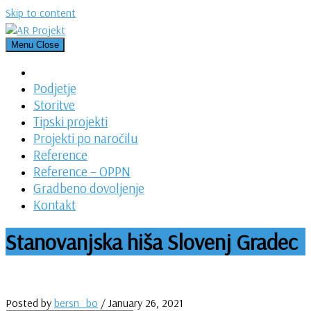
Skip to content
Menu
Close
Podjetje
Storitve
Tipski projekti
Projekti po naročilu
Reference
Reference – OPPN
Gradbeno dovoljenje
Kontakt
Stanovanjska hiša Slovenj Gradec
Posted by
bersn_bo
/
January 26, 2021