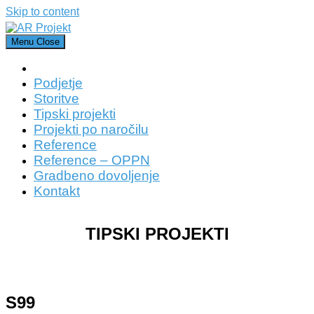
Skip to content
Menu
Close
Podjetje
Storitve
Tipski projekti
Projekti po naročilu
Reference
Reference – OPPN
Gradbeno dovoljenje
Kontakt
TIPSKI PROJEKTI
S99